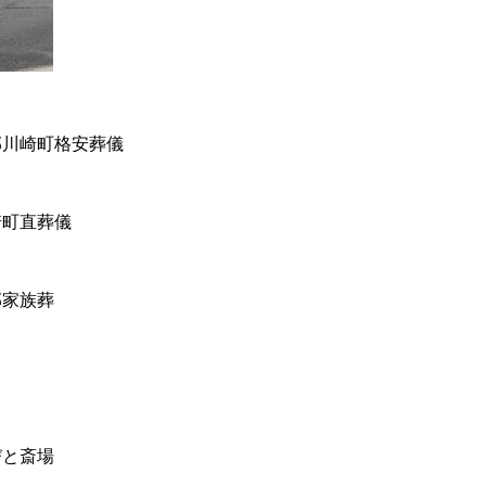
郡川崎町格安葬儀
崎町直葬儀
郡家族葬
びと斎場