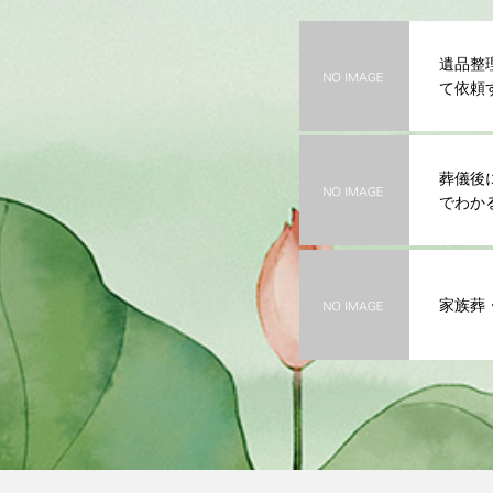
遺品整
て依頼
葬儀後
でわか
家族葬