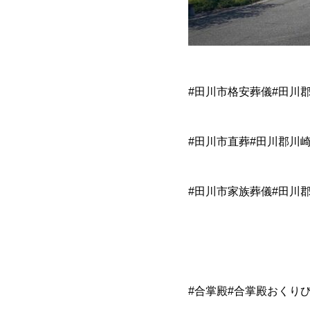
#田川市格安葬儀#田川
#田川市直葬#田川郡川
#田川市家族葬儀#田川
#合掌殿#合掌殿おくり