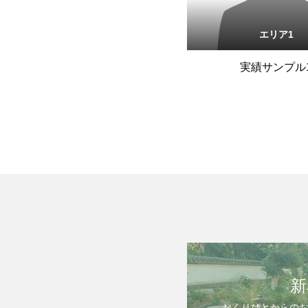
エリア1
実績サンプル
新
おくりびとからの